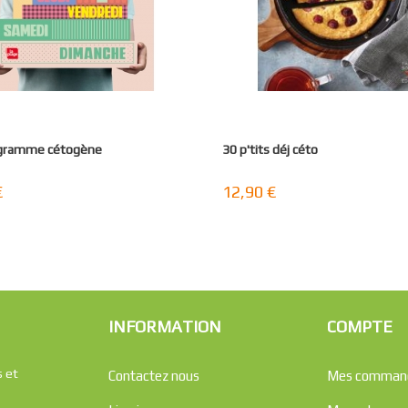
gramme cétogène
30 p'tits déj céto
€
12,90 €
INFORMATION
COMPTE
s et
Contactez nous
Mes comman