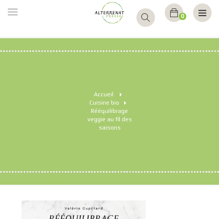
BASCULER
0
LA
NAVIGATION
Accueil
>
Cuisine bio
>
Rééquilibrage
veggie au fil des
saisons