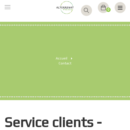
BASCULER
0
LA
NAVIGATION
Accueil
>
Contact
Service clients -