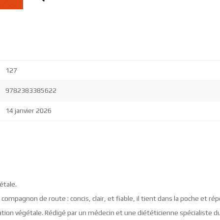
127
9782383385622
14 janvier 2026
étale.
ompagnon de route : concis, clair, et fiable, il tient dans la poche et r
tion végétale. Rédigé par un médecin et une diététicienne spécialiste d