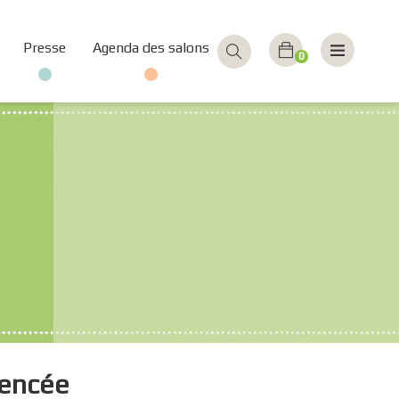
Presse
Agenda des salons
0
rencée